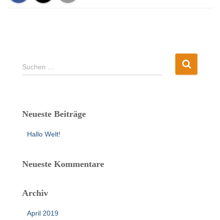
S
Suchen …
u
c
h
e
Neueste Beiträge
n
n
Hallo Welt!
a
c
h
Neueste Kommentare
:
Archiv
April 2019