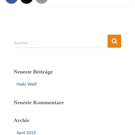
S
Suchen …
u
c
h
e
Neueste Beiträge
n
n
Hallo Welt!
a
c
h
Neueste Kommentare
:
Archiv
April 2019